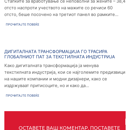
Стапките за вработување се неповолни за жените – 38,4
отсто наспроти учеството на мажите со речиси 60
отсто, беше посочено на третиот панел во рамките...
ПРОЧИТАЈТЕ ПОВЕЌЕ
Новости
ДИГИТАЛНАТА ТРАНСФОРМАЦИЈА ГО ТРАСИРА
ГЛОБАЛНИОТ ПАТ ЗА ТЕКСТИЛНАТА ИНДУСТРИЈА
Како дигиталната трансформација ја менува
текстилната индустрија, кои се најголемите предизвици
на нашите компании и модни дизајнери, како се
издржуваат притисоците, но и како да...
ПРОЧИТАЈТЕ ПОВЕЌЕ
ОСТАВЕТЕ ВАШ КОМЕНТАР, ПОСТАВЕТЕ