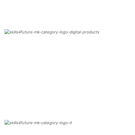
ПОВЕЌЕ
КОГА ЌЕ ГО ПОБАРАТЕ СВОЈОТ НОВ
3Д ФУСТАН?
Дигитални производи
ПОВЕЌЕ