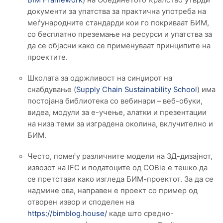
BIM Framework
) на Обединетото Кралство утврди
документи за упатства за практична употреба на
меѓународните стандарди кои го покриваат БИМ,
со бесплатно преземање на ресурси и упатства за
да се објасни како се применуваат принципите на
проектите.
Школата за одржливост на синџирот на
снабдување (
Supply Chain Sustainability School
) има
постојана библиотека со вебинари – веб-обуки,
видеа, модули за е-учење, алатки и презентации
на низа теми за изградена околина, вклучително и
БИМ.
Често, помеѓу различните модели на 3Д-дизајнот,
извозот на IFC и податоците од COBie е тешко да
се претстави како изгледа БИМ-проектот. За да се
надмине ова, направен е проект со пример од
отворен извор и споделен на
https://bimblog.house/
каде што средно-