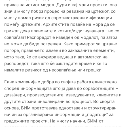
приказ на истиот модел. Дури и кај мали проекти, ова
значи многу побрз процес на ревизија на цртежот, со
многу помал ризик од спротивставени информации
помеѓу цртежите. Архитектите повеќе не мора да се
грижат дека плановите и котите/издигнувањата – не се
совпаѓаат! Распоредот е изведен од моделот, па затоа
не може да биде погрешен. Како примерот за цртање
погоре, правењето измени во закажаните елементи,
исто така, ќе се ажурира веднаш и автоматски на
распоредот, така што ќе заштедите време и ќе го
намалите ризикот од несовпаѓања или грешки.
Една компанија е добра во својата работа единствено
според информацијата што ја дава до соработниците –
дизајнери, производителите, изведувачите, клиентите и
другите страни инволвирани во процесот. Во својата
основа, БИМ претставува едноставен и структуриран
начин за организирање информации и „податоци“ за
градежните проекти. На многу начини, БИМ-от