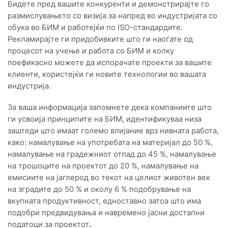
Бидете пред вашите конкуренти и демонстрирајте го
размислувањето со визија за напред во индустријата со
обука во БИМ и работејќи по ISO-стандардите.
Рекламирајте ги придобивките што ги наоѓате од
процесот на учење и работа со БИМ и колку
поефикасно можете да испорачате проекти за вашите
клиенти, користејќи ги новите технологии во вашата
индустрија.
За ваша информација запомнете дека компаниите што
ги усвоија принципите на БИМ, идентификуваа низа
заштеди што имаат големо влијание врз нивната работа,
како: намалување на употребата на материјал до 50 %,
намалување на градежниот отпад до 45 %, намалување
на трошоците на проектот до 20 %, намалување на
емисиите на јаглерод во текот на целиот животен век
на зградите до 50 % и околу 6 % подобрување на
вкупната продуктивност, едноставно затоа што има
подобри предвидувања и навремено јасни достапни
податоци за проектот
.