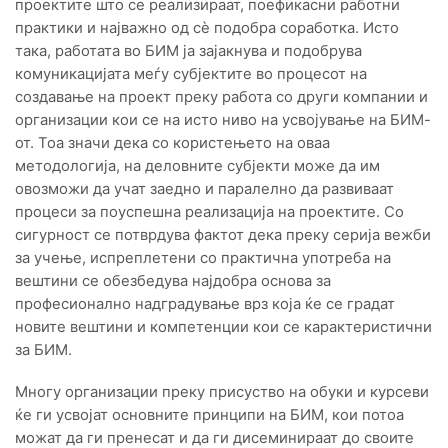
проектите што се реализираат, поефикасни работни
практики и најважно од сѐ подобра соработка. Исто
така, работата во БИМ ја зајакнува и подобрува
комуникацијата меѓу субјектите во процесот на
создавање на проект преку работа со други компании и
организации кои се на исто ниво на усвојување на БИМ-
от. Тоа значи дека со користењето на оваа
методологија, на деловните субјекти може да им
овозможи да учат заедно и паралелно да развиваат
процеси за поуспешна реализација на проектите. Со
сигурност се потврдува фактот дека преку серија вежби
за учење, испреплетени со практична употреба на
вештини се обезбедува најдобра основа за
професионално надградување врз која ќе се градат
новите вештини и компетенции кои се карактеристични
за БИМ.
Многу организации преку присуство на обуки и курсеви
ќе ги усвојат основните принципи на БИМ, кои потоа
можат да ги пренесат и да ги дисеминираат до своите