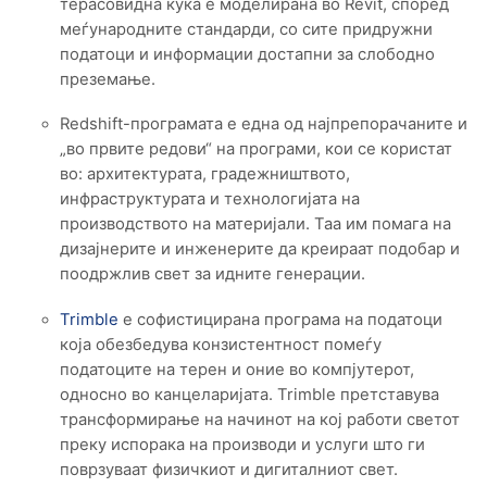
терасовидна куќа е моделирана во Revit, според
меѓународните стандарди, со сите придружни
податоци и информации достапни за слободно
преземање.
Redshift-програмата е една од најпрепорачаните и
„во првите редови“ на програми, кои се користат
во: архитектурата, градежништвото,
инфраструктурата и технологијата на
производството на материјали. Таа им помага на
дизајнерите и инженерите да креираат подобар и
поодржлив свет за идните генерации.
Trimble
е софистицирана програма на податоци
која обезбедува конзистентност помеѓу
податоците на терен и оние во компјутерот,
односно во канцеларијата. Trimble претставува
трансформирање на начинот на кој работи светот
преку испорака на производи и услуги што ги
поврзуваат физичкиот и дигиталниот свет.