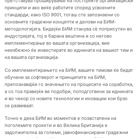
претставува проширување на постојните организациски
принципи и ако веќе работите според усвоените
стандарди, како ISO 9001, тогаш сте запознаени со
основните градежни концепти и делови на БИМ-
методологијата. Бидејќи БИМ станува сè поприсутен во
индустријата, тој е барана вештина и со негово
имплементирање во вашата организација, вие
неизбежно ќе инвестирате во иднината на вашиот тим и
на вашата организација.
Со имплементирањето на БИМ, вашите тимови ќе бидат
обучени за софтверот и принципите на БИМ,
препознавајќи го значењето на процесите на соработка,
а со тоа правејќи ве подобри, поподготвени за иднината
и во чекор со новите технологии и иновации кои брзо
се развиваат.
Точно е дека БИМ во моментов е позастапена на
поголемите проекти и во Велика Британија е
задолжителна за големи, јавнофинансирани градежни