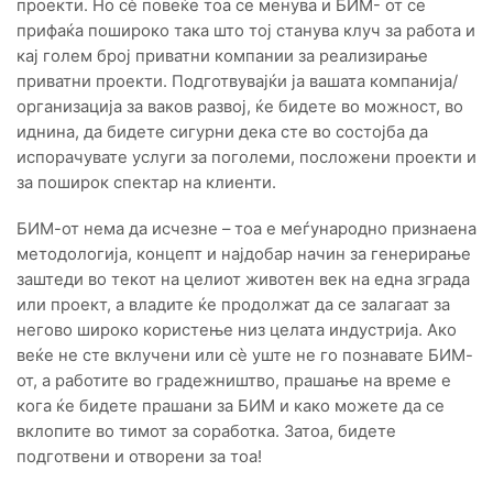
проекти. Но сѐ повеќе тоа се менува и БИМ- от се
прифаќа пошироко така што тој станува клуч за работа и
кај голем број приватни компании за реализирање
приватни проекти. Подготвувајќи ја вашата компанија/
организација за ваков развој, ќе бидете во можност, во
иднина, да бидете сигурни дека сте во состојба да
испорачувате услуги за поголеми, посложени проекти и
за поширок спектар на клиенти.
БИМ-от нема да исчезне – тоа е меѓународно признаена
методологија, концепт и најдобар начин за генерирање
заштеди во текот на целиот животен век на една зграда
или проект, а владите ќе продолжат да се залагаат за
негово широко користење низ целата индустрија. Ако
веќе не сте вклучени или сѐ уште не го познавате БИМ-
от, а работите во градежништво, прашање на време е
кога ќе бидете прашани за БИМ и како можете да се
вклопите во тимот за соработка. Затоа, бидете
подготвени и отворени за тоа!