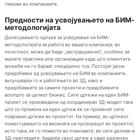
тимови во компаниите.
Предности на усвојувањето на БИМ
-
методологијата
Донесувањето одлука за усвојување на БИМ-
методологијата за работа во вашата компанија, во
почетокот, може да биде „застрашувачко“, особено за
малите практики или организации каде што клиентите
можеби не го бараат специјално тоа. Постојат јасни
придобивки од усвојувањето на БИМ во компаниите,
вклучувајќи го и работењето во 3Д, како и
придобивките за самите проекти и придобивките
воопшто за целиот бизнис. Сите цртежи на еден БИМ-
проект се произведени од координиран 3Д-модел така
што со промена на еден цртеж ќе се променат сите
поврзани цртежи во проектот. На пример, во цртежот
поместувањето на висината на прозорецот во проектот,
исто така, ќе го помести во плановите, во сите делови и
3Д-прегледите, бидејќи секој цртеж е само различен