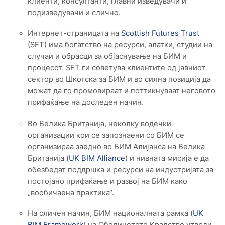
клиенти, консултанти, главни изведувачи и
подизведувачи и слично.
Интернет-страницата на
Scottish Futures Trust
(SFT)
има богатство на ресурси, алатки, студии на
случаи и обрасци за објаснување на БИМ и
процесот. SFT ги советува клиентите од јавниот
сектор во Шкотска за БИМ и во силна позиција да
можат да го промовираат и поттикнуваат неговото
прифаќање на доследен начин.
Во Велика Британија, неколку водечки
организации кои се запознаени со БИМ се
организираа заедно во БИМ Алијанса на Велика
Британија (
UK BIM Alliance
) и нивната мисија е да
обезбедат поддршка и ресурси на индустријата за
постојано прифаќање и развој на БИМ како
„вообичаена практика“.
На сличен начин, БИМ националната рамка (
UK