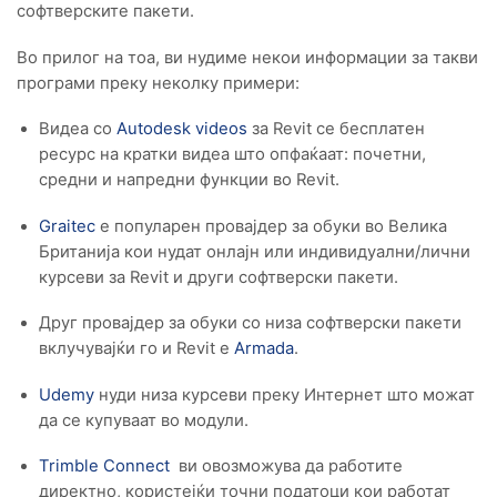
софтверските пакети.
Во прилог на тоа, ви нудиме некои информации за такви
прогрaми преку неколку примери:
Видеа со
Autodesk videos
за Revit се бесплатен
ресурс на кратки видеа што опфаќаат: почетни,
средни и напредни функции во Revit.
Graitec
е популарен провајдер за обуки во Велика
Британија кои нудат онлајн или индивидуални/лични
курсеви за Revit и други софтверски пакети.
Друг провајдер за обуки со низа софтверски пакети
вклучувајќи го и Revit е
Armada
.
Udemy
нуди низа курсеви преку Интернет што можат
да се купуваат во модули.
Trimble Connect
ви овозможува да работите
директно, користејќи точни податоци кои работат