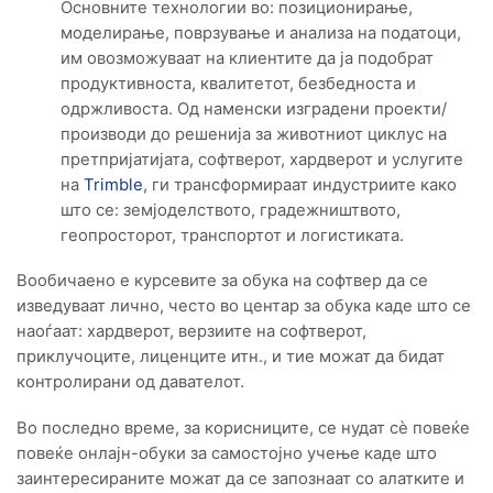
Основните технологии во: позиционирање,
моделирање, поврзување и анализа на податоци,
им овозможуваат на клиентите да ја подобрат
продуктивноста, квалитетот, безбедноста и
одржливоста. Од наменски изградени проекти/
производи до решенија за животниот циклус на
претпријатијата, софтверот, хардверот и услугите
на
Trimble
, ги трансформираат индустриите како
што се: земјоделството, градежништвото,
геопросторот, транспортот и логистиката.
Вообичаено е курсевите за обука на софтвер да се
изведуваат лично, често во центар за обука каде што се
наоѓаат: хардверот, верзиите на софтверот,
приклучоците, лиценците итн., и тие можат да бидат
контролирани од давателот.
Во последно време, за корисниците, се нудат сѐ повеќе
повеќе онлајн-обуки за самостојно учење каде што
заинтересираните можат да се запознаат со алатките и