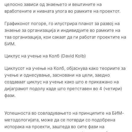
целосно зависи од знаењето и вештините на
вработените и нивната улога во рамките на проектот.
Графиконот погоре, го илустрира планот за развој на
знаење за организација и индивидуите во рамките на
таа организација, кои сакаат да ги работат проектите на
БИМ.
Циклус на учење на Колб (David Kolb)
Циклусот на учење на Колб, објаснува како теориите за
учење и однесување, засновани на цели, заедно
создаваат циклус на учење како што е прикажано на
дијаграмот подолу каде што претставен во 4 (четири)
фази.
Успешноста во совладувањето на принципите на БИМ-
методологијата, може да се потврди со подобрена
испорака на проекти, заштеда во сите фази на