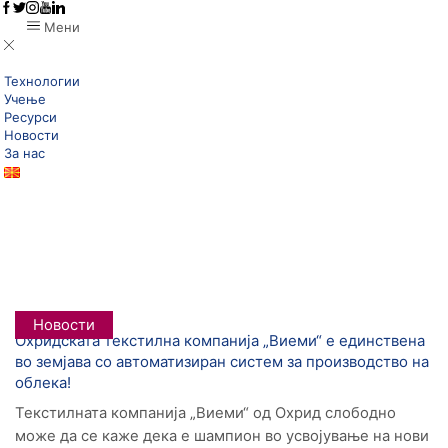
Мени
Технологии
Учење
Ресурси
Новости
За нас
Дома
Posts Tagged "автоматизиран Систем"
Tag: Автоматизиран Систем
Новости
Oхридската текстилна компанија „Виеми“ е единствена
во земјава со автоматизиран систем за производство на
облека!
Teкстилната компанија „Виеми“ од Охрид слободно
може да се каже дека е шампион во усвојување на нови