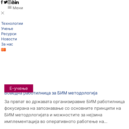
Мени
Технологии
Учење
Ресурси
Новости
За нас
Дома
Posts Tagged "Colin Hestie"
Tag: Colin Hestie
Е-учење
Воведна работилница за БИМ методологија
За првпат во државата организиравме БИМ работилница
фокусирана на запознавање со основните принципи на
БИМ методологијата и можностите за нејзина
имплементација во оперативното работење на...