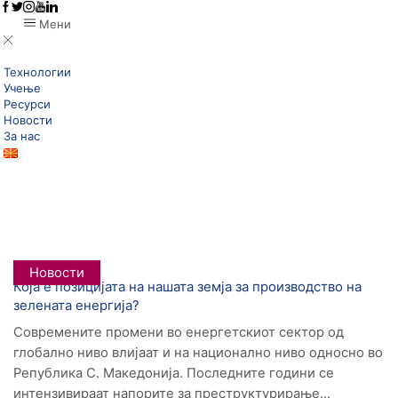
Мени
Технологии
Учење
Ресурси
Новости
За нас
Дома
Posts Tagged "геотермална"
Tag: Геотермална
Новости
Која е позицијата на нашата земја за производство на
зелената енергија?
Современите промени во енергетскиот сектор од
глобално ниво влијаат и на национално ниво односно во
Република С. Македонија. Последните години се
интензивираат напорите за преструктурирање...