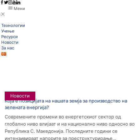
Мени
Технологии
Учење
Ресурси
Новости
За нас
Дома
Posts Tagged "хидроенергија"
Tag: Хидроенергија
Новости
Која е позицијата на нашата земја за производство на
зелената енергија?
Современите промени во енергетскиот сектор од
глобално ниво влијаат и на национално ниво односно во
Република С. Македонија. Последните години се
интензивираат напорите за преструктурирање...