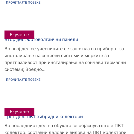
ПРОЧИТАЈТЕ ПОВЕЌЕ
Е-учење
Втор дел: Фотоволтаични панели
Во овој дел се учесниците се запознаа со приборот за
инсталирање на сончеви системи и мерките за
претпазливост при инсталирање на сончеви термални
системи; Воедно...
ПРОЧИТАЈТЕ ПОВЕЌЕ
Е-учење
Трет дел: ПВТ хибридни колектори
Во последниот дел на обуката се објаснува што е ПВТ
колектор, составни делови и видови на ПВТ колектори