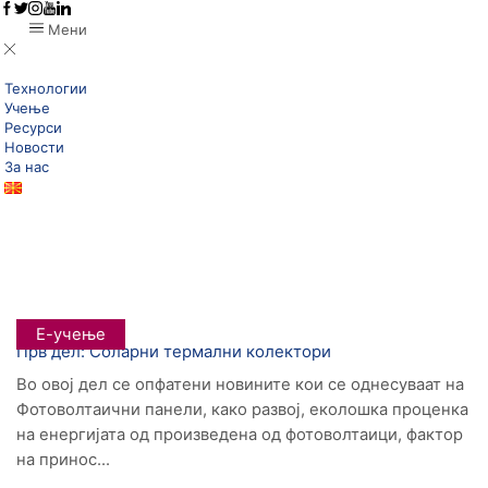
Мени
Технологии
Учење
Ресурси
Новости
За нас
Дома
Posts Tagged "обновливи"
Tag: Обновливи
Е-учење
Прв дел: Соларни термални колектори
Во овој дел се опфатени новините кои се однесуваат на
Фотоволтаични панели, како развој, еколошка проценка
на енергијата од произведена од фотоволтаици, фактор
на принос...