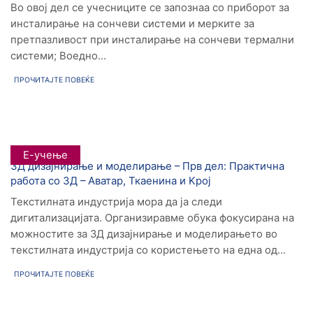
Во овој дел се учесниците се запознаа со приборот за
инсталирање на сончеви системи и мерките за
претпазливост при инсталирање на сончеви термални
системи; Воедно...
ПРОЧИТАЈТЕ ПОВЕЌЕ
Е-учење
3Д дизајнирање и моделирање – Прв дел: Практична
работа со 3Д – Аватар, Ткаенина и Kрој
Текстилната индустрија мора да ја следи
дигитализацијата. Организиравме обука фокусирана на
можностите за 3Д дизајнирање и моделирањето во
текстилната индустрија со користењето на една од...
ПРОЧИТАЈТЕ ПОВЕЌЕ