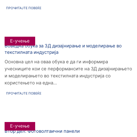
ПРОЧИТАЈТЕ ПОВЕЌЕ
Е-учење
Воведна обука за 3Д дизајнирање и моделирање во
текстилната индустрија
Основна цел на оваа обука е да ги информира
учесниците кои се перформансите на 3Д дизајнирањето
и моделирањето во текстилната индустрија со
користењето на една...
ПРОЧИТАЈТЕ ПОВЕЌЕ
Е-учење
Втор дел: Фотоволтаични панели