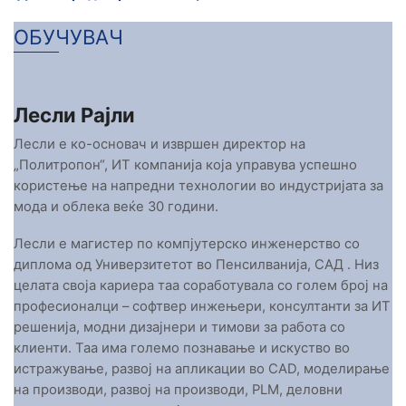
ОБУЧУВАЧ
Лесли Рајли
Лесли е ко-основач и извршен директор на
„Политропон“, ИТ компанија која управува успешно
користење на напредни технологии во индустријата за
мода и облека веќе 30 години.
Лесли е магистер по компјутерско инженерство со
диплома од Универзитетот во Пенсилванија, САД . Низ
целата своја кариера таа соработувала со голем број на
професионалци – софтвер инжењери, консултанти за ИТ
решенија, модни дизајнери и тимови за работа со
клиенти. Таа има големо познавање и искуство во
истражување, развој на апликации во CAD, моделирање
на производи, развој на производи, PLM, деловни