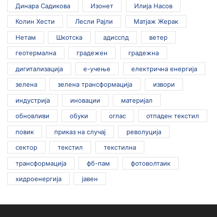
Динара Садикова
Изонет
Илија Насов
Колин Хести
Лесли Рајли
Матјаж Жерак
Нетам
Шкотска
адисспд
ветер
геотермална
градежен
градежна
дигитализација
е-учење
електрична енергија
зелена
зелена трансформација
извори
индустрија
иновации
материјал
обновливи
обуки
оглас
отпаден текстил
повик
приказ на случај
револуција
сектор
текстил
текстилна
трансформација
фб-пам
фотоволтаик
хидроенергија
јавен