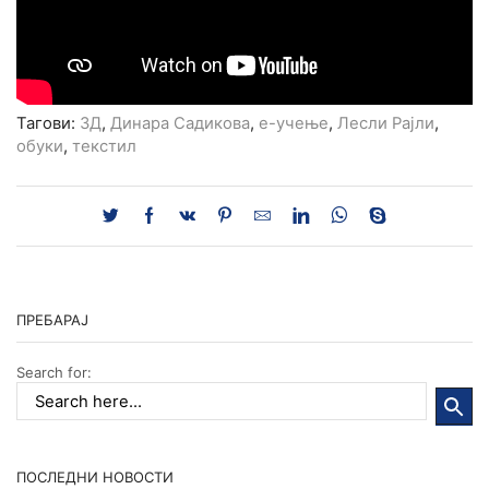
Тагови:
3Д
,
Динара Садикова
,
е-учење
,
Лесли Рајли
,
обуки
,
текстил
ПРЕБАРАЈ
Search for:
ПОСЛЕДНИ НОВОСТИ