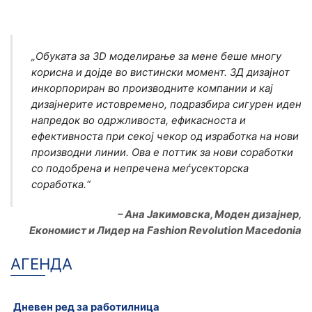
„Обуката за 3D моделирање за мене беше многу
корисна и дојде во вистински момент. 3Д дизајнот
инкорпориран во производните компании и кај
дизајнерите истовремено, подразбира сигурен иден
напредок во одржливоста, ефикасноста и
ефективноста при секој чекор од изработка на нови
производни линии. Ова е поттик за нови соработки
со подобрена и непречена меѓусекторска
соработка.“
– Ана Јакимовска, Моден дизајнер,
Економист и Лидер на Fashion Revolution Macedonia
АГЕНДА
Дневен ред за работилница