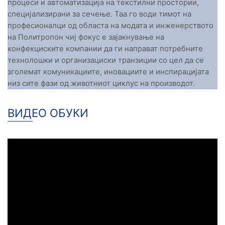
процеси и автоматизација на текстилни простории,
специјализирани за сечење. Таа го води тимот на
професионалци од областа на модата и инженерството
на Политропон чиј фокус е зајакнување на
конфекциските компании да ги направат потребните
технолошки и организациски транзиции со цел да се
зголемат комуникациите, иновациите и инспирацијата
низ сите фази од животниот циклус на производот.
ВИДЕО ОБУКИ