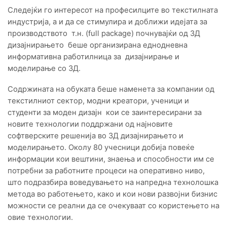
Следејќи го интересот на професилците во текстилната
индустрија, а и да се стимулира и доближи идејата за
производството т.н. (full package) почнувајќи од 3Д
дизајнирањето беше организирана еднодневна
информативна работилница за дизајнирање и
моделирање со 3Д.
Содржината на обуката беше наменета за компании од
текстилниот сектор, модни креатори, ученици и
студенти за моден дизајн кои се заинтересирани за
новите технологии поддржани од најновите
софтверските решенија во 3Д дизајнирањето и
моделирањето. Околу 80 учесници добија повеќе
информации кои вештини, знаења и способности им се
потребни за работните процеси на оперативно ниво,
што подразбира воведувањето на напредна технолошка
метода во работењето, како и кои нови развојни бизнис
можности се реални да се очекуваат со користењето на
овие технологии.