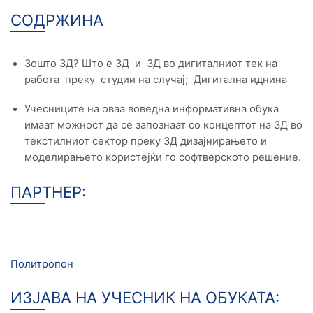
СОДРЖИНА
Зошто 3Д? Што е 3Д и 3Д во дигиталниот тек на
работа преку студии на случај; Дигитална иднина
Учесниците на оваа воведна информативна обука
имаат можност да се запознаат со концептот на 3Д во
текстилниот сектор преку 3Д дизајнирањето и
моделирањето користејќи го софтверското решение.
ПАРТНЕР:
Политропон
ИЗЈАВА НА УЧЕСНИК НА ОБУКАТА: