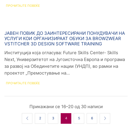
ПРОЧИТАЈТЕ ПОВЕЌЕ
Новости
ЈАВЕН ПОВИК ДО ЗАИНТЕРЕСИРАНИ ПОНУДУВАЧИ НА
УСЛУГИ КОИ ОРГАНИЗИРААТ ОБУКИ ЗA BROWZWEAR
VSTITCHER 3D DESIGN SOFTWARE TRAINING
Институција која огласува: Future Skills Center- Skills
Next, Универзитетот на Југоисточна Европа и програма
за развој на Обединетите нации (УНДП), во рамки на
проектот „Премостување на...
ПРОЧИТАЈТЕ ПОВЕЌЕ
Прикажани се 16–20 од 30 написи
2
3
4
5
6