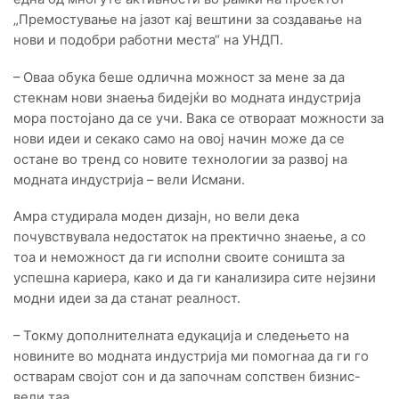
„Премостување на јазот кај вештини за создавање на
нови и подобри работни места“ на УНДП.
– Оваа обука беше одлична можност за мене за да
стекнам нови знаења бидејќи во модната индустрија
мора постојано да се учи. Вака се отвораат можности за
нови идеи и секако само на овој начин може да се
остане во тренд со новите технологии за развој на
модната индустрија – вели Исмани.
Амра студирала моден дизајн, но вели дека
почувствувала недостаток на пректично знаење, а со
тоа и неможност да ги исполни своите соништа за
успешна кариера, како и да ги канализира сите нејзини
модни идеи за да станат реалност.
– Токму дополнителната едукација и следењето на
новините во модната индустрија ми помогнаа да ги го
остварам својот сон и да започнам сопствен бизнис-
вели таа.