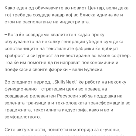
Како еден од обучувачите во новиот Центар, вели дека
тој треба да создаде кадар кој во блиска иднина ќе и
стои на располагање на индустријата.
– Кога ќе создадеме квалитетен кадар преку
обучувањето на неколку генерации убеден сум дека
сопствениците на текстилните фабрики ќе добијат
храброст и сигурност за инвестирање во ваков софтвер.
Тоа ќе им помогне да ги направат поекономични и
поефикасни своите фабрики – вели Булески.
Во следниот период, „SkillsNext” ќе работи на неколку
функционално – стратешки цели во правец на
создавање релевантен Ресурсен хаб за поддршка на
зелената транзиција и технолошката трансформација во
градежната, текстилната индустрија, како и во и
земјоделството.
Сите актуелности, новитети и материја за е-учење,