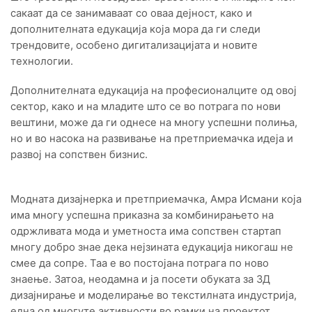
сакаат да се занимаваат со оваа дејност, како и
дополнителната едукација која мора да ги следи
трендовите, особено дигитализацијата и новите
технологии.
Дополнителната едукација на професионалците од овој
сектор, како и на младите што се во потрага по нови
вештини, може да ги однесе на многу успешни полиња,
но и во насока на развивање на претприемачка идеја и
развој на сопствен бизнис.
Модната дизајнерка и претприемачка, Амра Исмани која
има многу успешна приказна за комбинирањето на
одржливата мода и уметноста има сопствен стартап
многу добро знае дека нејзината едукација никогаш не
смее да сопре. Таа е во постојана потрага по ново
знаење. Затоа, неодамна и ја посети обуката за 3Д
дизајнирање и моделирање во текстилната индустрија,
една од многуте активности во рамки на проектот