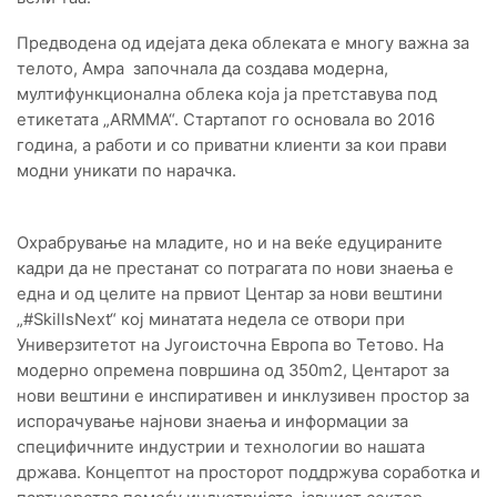
Предводена од идејата дека облеката е многу важна за
телото, Амра започнала да создава модерна,
мултифункционална облека која ја претставува под
етикетата „ARMMA“. Стартапот го основала во 2016
година, а работи и со приватни клиенти за кои прави
модни уникати по нарачка.
Охрабрување на младите, но и на веќе едуцираните
кадри да не престанат со потрагата по нови знаења е
една и од целите на првиот Центар за нови вештини
„#SkillsNext“ кој минатата недела се отвори при
Универзитетот на Југоисточна Европа во Тетово. На
модерно опремена површина од 350m2, Центарот за
нови вештини е инспиративен и инклузивен простор за
испорачување најнови знаења и информации за
специфичните индустрии и технологии во нашата
држава. Концептот на просторот поддржува соработка и