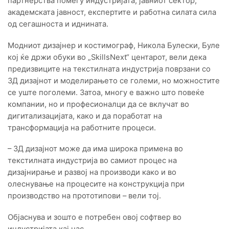
партнерства помеѓу индустријата, јавниот сектор,
академската јавност, експертите и работна силата сила
од сегашноста и иднината.
Модниот дизајнер и костимограф, Никола Булески, Буле
кој ќе држи обуки во „SkillsNext“ центарот, вели дека
предизвиците на текстилната индустрија поврзани со
3Д дизајнот и моделирањето се големи, но можностите
се уште поголеми. Затоа, многу е важно што повеќе
компании, но и професионалци да се вклучат во
дигитализацијата, како и да поработат на
трансформација на работните процеси.
– 3Д дизајнот може да има широка примена во
текстилната индустрија во самиот процес на
дизајнирање и развој на производи како и во
олеснување на процесите на конструкција при
производство на прототипови – вели тој.
Објаснува и зошто е потребен овој софтвер во
индустријата кај нас.