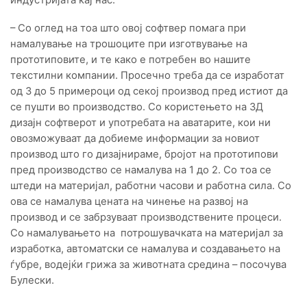
– Со оглед на тоа што овој софтвер помага при
намалување на трошоците при изготвување на
прототиповите, и те како е потребен во нашите
текстилни компании. Просечно треба да се изработат
од 3 до 5 примероци од секој производ пред истиот да
се пушти во производство. Со користењето на 3Д
дизајн софтверот и употребата на аватарите, кои ни
овозможуваат да добиеме информации за новиот
производ што го дизајнираме, бројот на прототипови
пред производство се намалува на 1 до 2. Со тоа се
штеди на материјал, работни часови и работна сила. Со
ова се намалува цената на чинење на развој на
производ и се забрзуваат производствените процеси.
Со намалувањето на потрошувачката на материјал за
изработка, автоматски се намалува и создавањето на
ѓубре, водејќи грижа за животната средина – посочува
Булески.