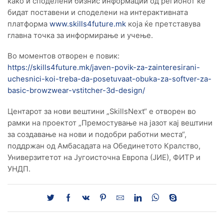
како и споделени бизнис информации од регионот ќе
бидат поставени и споделени на интерактивната
платформа
www.skills4future.mk
која ќе претставува
главна точка за информирање и учење.
Во моментов отворен е повик:
https://skills4future.mk/javen-povik-za-zainteresirani-
uchesnici-koi-treba-da-posetuvaat-obuka-za-softver-za-
basic-browzwear-vstitcher-3d-design/
Центарот за нови вештини „SkillsNext“ e отворен во
рамки на проектот „Премостување на јазот кај вештини
за создавање на нови и подобри работни места“,
поддржан од Амбасадата на Обединетото Кралство,
Универзитетот на Југоисточна Европа (ЈИЕ), ФИТР и
УНДП.