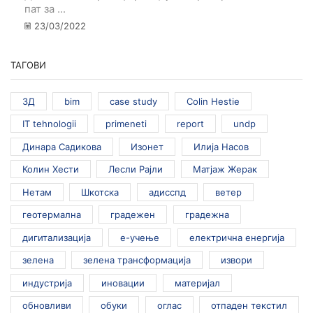
пат за ...
23/03/2022
ТАГОВИ
3Д
bim
case study
Colin Hestie
IT tehnologii
primeneti
report
undp
Динара Садикова
Изонет
Илија Насов
Колин Хести
Лесли Рајли
Матјаж Жерак
Нетам
Шкотска
адисспд
ветер
геотермална
градежен
градежна
дигитализација
е-учење
електрична енергија
зелена
зелена трансформација
извори
индустрија
иновации
материјал
обновливи
обуки
оглас
отпаден текстил