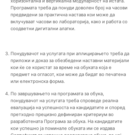
хоризонтална и вертикална модуларност на истата.
Програмата треба да понуди доволен број на часови
предвидени за практична настава кои може да
вклучуваат часови во лабораторија, како и работа со
соодветни дигитални алатки.
Понудувачот на услугата при аплицирањето треба да
приложи и доказ за обезбедени наставни материјали
кои ќе се користат за време на обуката која е
предмет на огласот, кои може да бидат во печатена
или електронска форма.
По завршувањето на програмата за обука,
понудувачот на услугата треба спроведе реална
евалуација на успешноста на кандидатите и според
претходно прецизно дефиниран критериум во
разработената Програма за обука. На кандидатите
кои успешно ја поминале обуката им се издава