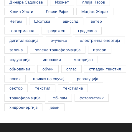
Динара Садикова
Изонет
Илија Насов
Колин Хести
Лесли Рајли
Матјаж Жерак
Нетам
Шкотска
адисспд
ветер
геотермална
градежен
градежна
дигитализација
е-учење
електрична енергија
зелена
зелена трансформација
извори
индустрија
иновации
материјал
обновливи
обуки
оглас
отпаден текстил
повик
приказ на случај
револуција
сектор
текстил
текстилна
трансформација
фб-пам
фотоволтаик
хидроенергија
јавен