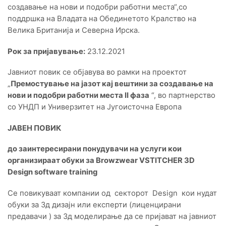
создавање на нови и подобри работни места“,со
поддршка на Владата на Обединетото Кралство на
Велика Британија и Северна Ирска.
Рок за пријавување:
23.12.2021
Јавниот повик се објавува во рамки на проектот
„
Премостување на јазот кај вештини за создавање на
нови и подобри работни места II фаза
“, во партнерство
со УНДП и Универзитет на Југоисточна Европа
ЈАВЕН ПОВИК
до заинтересирани понудувачи на услуги кои
организираат обуки за Browzwear VSTITCHER 3D
Design software training
Се повикуваат компании од секторот Design кои нудат
обуки за 3д дизајн или експерти (лиценцирани
предавачи ) за 3д моделирање да се пријават на јавниот