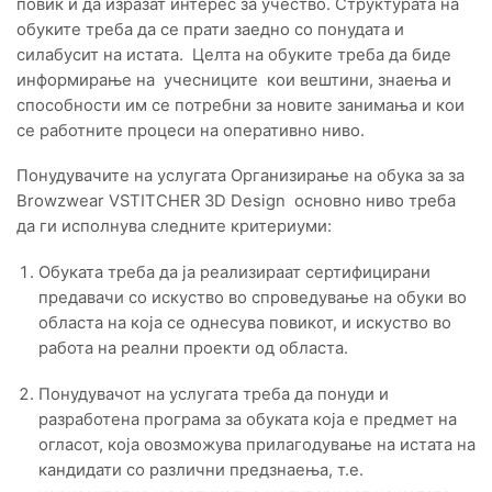
повик и да изразат интерес за учество. Структурата на
обуките треба да се прати заедно со понудата и
силабусит на истата. Целта на обуките треба да биде
информирање на учесниците кои вештини, знаења и
способности им се потребни за новите занимања и кои
се работните процеси на оперативно ниво.
Понудувачите на услугата Организирање на обука за за
Browzwear VSTITCHER 3D Design основно ниво треба
да ги исполнува следните критериуми:
Обуката треба да ја реализираат сертифицирани
предавачи со искуство во спроведување на обуки во
областа на која се однесува повикот, и искуство во
работа на реални проекти од областа.
Понудувачот на услугата треба да понуди и
разработена програма за обуката која е предмет на
огласот, која овозможува прилагодување на истата на
кандидати со различни предзнаења, т.е.