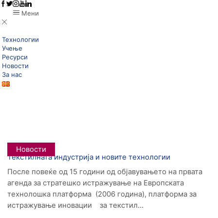
Мени
Технологии
Учење
Ресурси
Новости
За нас
Дома
Posts Tagged "дигитализација"
Tag: Дигитализација
Новости
Текстилната индустрија и новите технологии
После повеќе од 15 години од објавувањето на првата
агенда за стратешко истражување на Европската
технолошка платформа (2006 година), платформа за
истражување иновации за текстил...