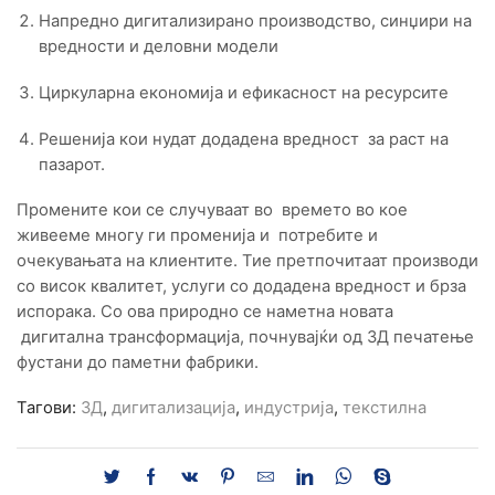
Напредно дигитализирано производство, синџири на
вредности и деловни модели
Циркуларна економија и ефикасност на ресурсите
Решенија кои нудат додадена вредност за раст на
пазарот.
Промените кои се случуваат во времето во кое
живееме многу ги променија и потребите и
очекувањата на клиентите. Тие претпочитаат производи
со висок квалитет, услуги со додадена вредност и брза
испорака. Со ова природно се наметна новата
дигитална трансформација, почнувајќи од 3Д печатење
фустани до паметни фабрики.
Тагови:
3Д
,
дигитализација
,
индустрија
,
текстилна