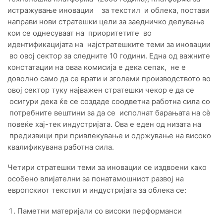
истражување иновации за текстил и облека, постави
направи нови стратешки цели за заедничко делување
кои се однесуваат на приоритетите во
идентификацијата на најстратешките теми за иновации
во овој сектор за следните 10 години. Една од важните
констатации на оваа комисија е дека сепак, не е
доволно само да се врати и зголеми производството во
овој сектор туку најважен стратешки чекор е да се
осигури дека ќе се создаде соодветна работна сила со
потребните вештини за да се исполнат барањата на сè
повеќе хај-тек индустријата. Ова е еден од низата на
предизвици при привлекување и одржување на високо
квалификувана работна сила.
Четири стратешки теми за иновации се издвоени како
особено влијателни за понатамошниот развој на
европскиот текстил и индустријата за облека се:
Паметни материјали со високи перформанси