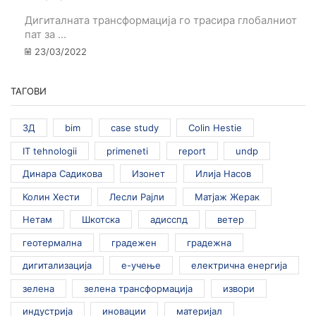
Дигиталната трансформација го трасира глобалниот
пат за ...
23/03/2022
ТАГОВИ
3Д
bim
case study
Colin Hestie
IT tehnologii
primeneti
report
undp
Динара Садикова
Изонет
Илија Насов
Колин Хести
Лесли Рајли
Матјаж Жерак
Нетам
Шкотска
адисспд
ветер
геотермална
градежен
градежна
дигитализација
е-учење
електрична енергија
зелена
зелена трансформација
извори
индустрија
иновации
материјал