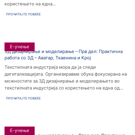
користењето на една...
ПРОЧИТАЈТЕ ПОВЕЌЕ
Е-учење
3Д дизајнирање и моделирање – Прв дел: Практична
работа со 3Д – Аватар, Ткаенина и Kрој
Текстилната индустрија мора да ја следи
дигитализацијата. Организиравме обука фокусирана на
можностите за 3Д дизајнирање и моделирањето во
текстилната индустрија со користењето на една од...
ПРОЧИТАЈТЕ ПОВЕЌЕ
Е-учење