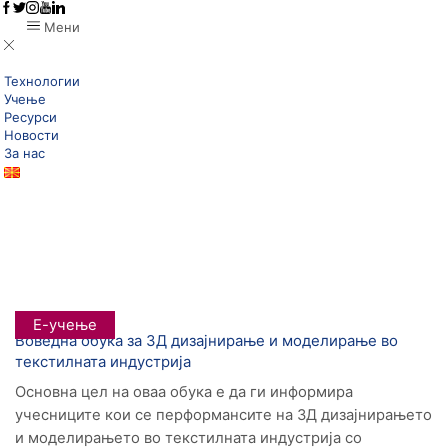
Мени
Технологии
Учење
Ресурси
Новости
За нас
Дома
Posts Tagged "Динара Садикова"
Tag: Динара Садикова
Е-учење
Воведна обука за 3Д дизајнирање и моделирање во
текстилната индустрија
Основна цел на оваа обука е да ги информира
учесниците кои се перформансите на 3Д дизајнирањето
и моделирањето во текстилната индустрија со