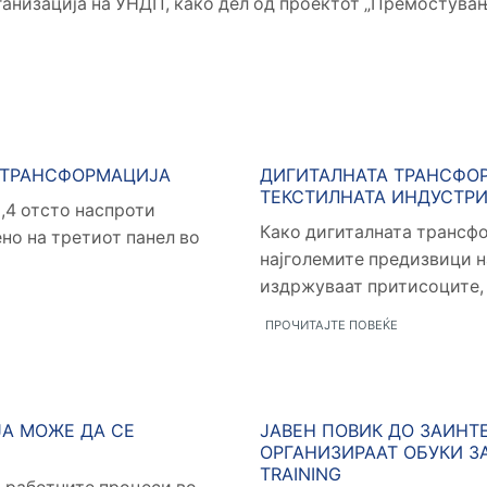
рганизација на УНДП, како дел од проектот „Премостувањ
Новости
А ТРАНСФОРМАЦИЈА
ДИГИТАЛНАТА ТРАНСФОР
ТЕКСТИЛНАТА ИНДУСТР
,4 отсто наспроти
Како дигиталната трансфо
но на третиот панел во
најголемите предизвици н
издржуваат притисоците, н
ПРОЧИТАЈТЕ ПОВЕЌЕ
Новости
ЈА МОЖЕ ДА СЕ
ЈАВЕН ПОВИК ДО ЗАИНТ
ОРГАНИЗИРААТ ОБУКИ З
TRAINING