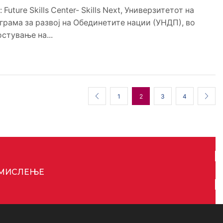
Future Skills Center- Skills Next, Универзитетот на
грама за развој на Обединетите нации (УНДП), во
стување на...
1
2
3
4
 МИСЛЕЊЕ