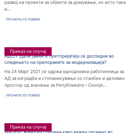
развој на проекти за објекти за домување, но исто така
и...
ПРОЧИТАЈТЕ ПОВЕЌЕ
Приказ на случај
АДСП: Дали јавните претпријатија се доследни во
следењето на препораките за модернизација?
На 24 Март 2021 се одржа еднодневна работилница за
АД за изградба и стопанисување со станбен и деловен
простор од значење за Републиката – Скопје...
ПРОЧИТАЈТЕ ПОВЕЌЕ
Приказ на случај
МАЦЕФ: Животна средина како важен сегмент во