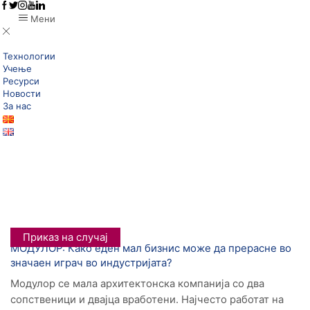
Мени
Технологии
Учење
Ресурси
Новости
За нас
Дома
Истражувај Технологии
BIM
Категорија: Приказ На Случај
Приказ на случај
МОДУЛОР: Како еден мал бизнис може да прерасне во
значаен играч во индустријата?
Модулор се мала архитектонска компанија со два
сопственици и двајца вработени. Најчесто работат на