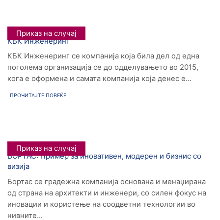
Приказ на случај
КБК Инженеринг
КБК Инженеринг се компанија која била дел од една
поголема организација се до одделувањето во 2015,
кога е оформена и самата компанија која денес е...
ПРОЧИТАЈТЕ ПОВЕЌЕ
Приказ на случај
БОРТАС: Пример за иновативен, модерен и бизнис со
визија
Бортас се градежна компанија основана и менаџирана
од страна на архитекти и инженери, со силен фокус на
иновации и користење на соодветни технологии во
нивните...