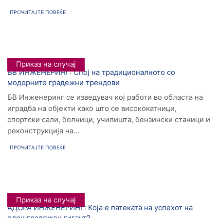
ПРОЧИТАЈТЕ ПОВЕЌЕ
Приказ на случај
БВ ИНЖЕНЕРИНГ: Спој на традиционалното со
модерните градежни трендови
БВ Инженеринг се изведувач кој работи во областа на
иградба на објекти како што се висококатници,
спортски сали, болници, училишта, бензински станици и
реконструкција на...
ПРОЧИТАЈТЕ ПОВЕЌЕ
Приказ на случај
АДОРА ИНЖЕНЕРИНГ: Која е патеката на успехот на
еден градежен гигант?