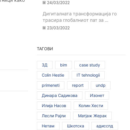
тници како
24/03/2022
Дигиталната трансформација го
трасира глобалниот пат за ...
23/03/2022
ТАГОВИ
3Д
bim
case study
Colin Hestie
IT tehnologii
primeneti
report
undp
Динара Садикова
Изонет
Илија Насов
Колин Хести
Лесли Рајли
Матјаж Жерак
Нетам
Шкотска
адисспд