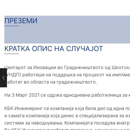
ПРЕЗЕМИ
КРАТКА ОПИС НА СЛУЧАЈОТ
Центарот за Иновации во Градежништвото од Шкотска
(УНДП) работеше на поддршка на процесот на имплме
работат во областа на градежништвото.
На 3 Март 2021 се одржа еднодневна работилница за 
КБК Инженеринг се компанија која била дел од една п
и самата компанија која денес е специјализирана за
системи за наводнување. Компанијата поседува внатр