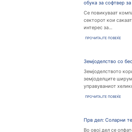
обука за софтвер за
Се повикуваат компа
секторот кои сакаат 
интерес за...
ПРОЧИТАЈТЕ ПОВЕЌЕ
Земјоделство со бе
Земјоделството кори
земјоделците ширум
управуваниот хелико
ПРОЧИТАЈТЕ ПОВЕЌЕ
Прв дел: Соларни т
Во овој дел се опфа