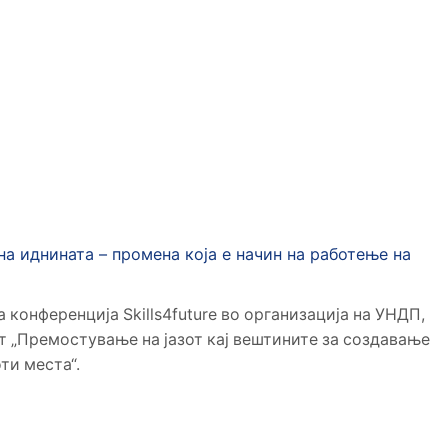
Дома
Категорија: Истражувај Технологии
а иднината – промена која е начин на работење на
 конференција Skills4future во организација на УНДП,
т „Премостување на јазот кај вештините за создавање
ти места“.