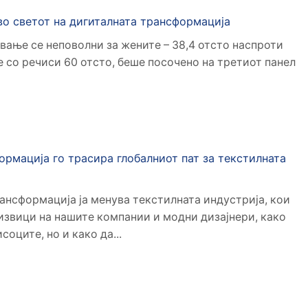
во светот на дигиталната трансформација
вање се неповолни за жените – 38,4 отсто наспроти
 со речиси 60 отсто, беше посочено на третиот панел
ормација го трасира глобалниот пат за текстилната
ансформација ја менува текстилната индустрија, кои
извици на нашите компании и модни дизајнери, како
оците, но и како да...