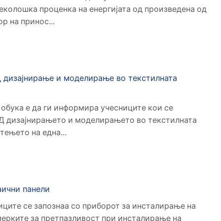
, еколошка проценка на енергијата од произведена од
р на принос...
Д дизајнирање и моделирање во текстилната
 обука е да ги информира учесниците кои се
Д дизајнирањето и моделирањето во текстилната
тењето на една...
аични панели
ниците се запознаа со приборот за инсталирање на
мерките за претпазливост при инсталирање на