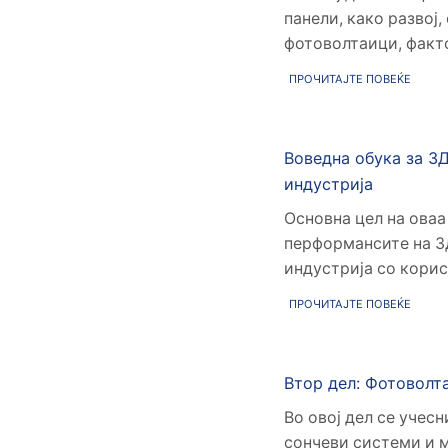
панели, како развој
фотоволтаици, факто
ПРОЧИТАЈТЕ ПОВЕЌЕ
Воведна обука за 3
индустрија
Основна цел на оваа
перформансите на 3
индустрија со корис
ПРОЧИТАЈТЕ ПОВЕЌЕ
Втор дел: Фотоволт
Во овој дел се учес
сончеви системи и 