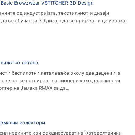
 Basic Browzwear VSTITCHER 3D Design
ниите од индустријата, текстилниот и дизајн
да се обучат за 3D дизајн да се пријават и да изразат
спилотно летало
сти беспилотни летала веќе околу две децении, а
 светот се потпираат на пионери како далечински
птер на Јамаха RMAX за да...
ермални колектори
тени новините кои се однесуваат на Фотоволтаични