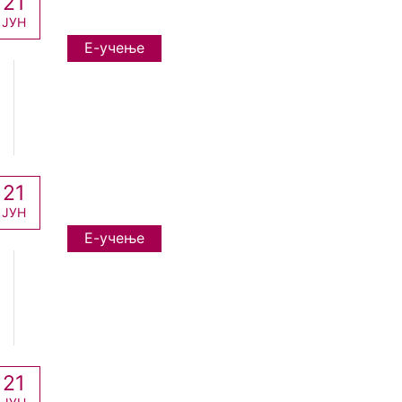
21
ЈУН
Е-учење
21
ЈУН
Е-учење
21