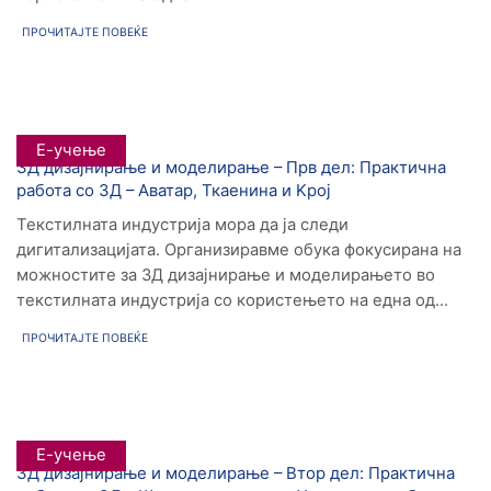
ПРОЧИТАЈТЕ ПОВЕЌЕ
Е-учење
3Д дизајнирање и моделирање – Прв дел: Практична
работа со 3Д – Аватар, Ткаенина и Kрој
Текстилната индустрија мора да ја следи
дигитализацијата. Организиравме обука фокусирана на
можностите за 3Д дизајнирање и моделирањето во
текстилната индустрија со користењето на една од...
ПРОЧИТАЈТЕ ПОВЕЌЕ
Е-учење
3Д дизајнирање и моделирање – Втор дел: Практична