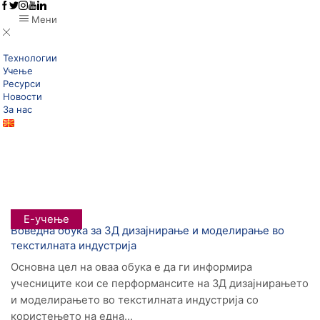
Мени
Технологии
Учење
Ресурси
Новости
За нас
Дома
Posts Tagged "3Д"
Tag: 3Д
Е-учење
Воведна обука за 3Д дизајнирање и моделирање во
текстилната индустрија
Основна цел на оваа обука е да ги информира
учесниците кои се перформансите на 3Д дизајнирањето
и моделирањето во текстилната индустрија со
користењето на една...