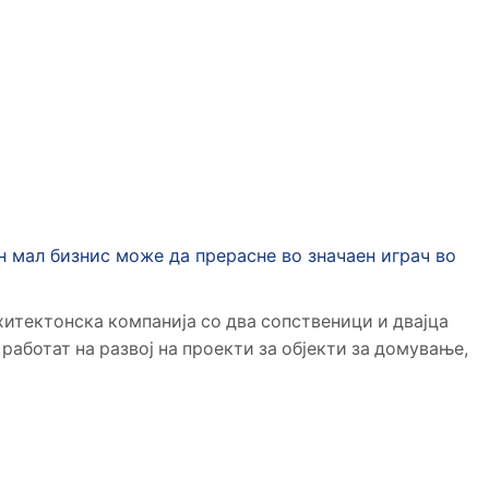
Дома
Posts Tagged "case Study"
Tag: Case Study
 мал бизнис може да прерасне во значаен играч во
итектонска компанија со два сопственици и двајца
 работат на развој на проекти за објекти за домување,