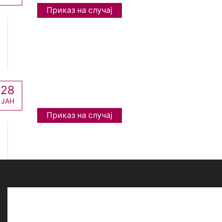
Приказ на случај
28
ЈАН
Приказ на случај