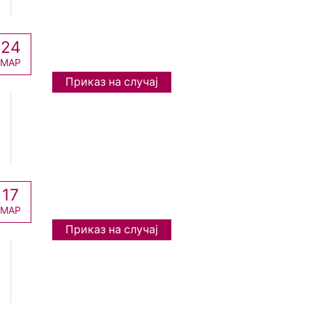
24
МАР
Приказ на случај
17
МАР
Приказ на случај