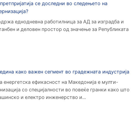
 претпријатија се доследни во следењето на
ернизација?
одржа еднодневна работилница за АД за изградба и
танбен и деловен простор од значење за Републиката
дина како важен сегмент во градежната индустрија
а енергетска ефикасност на Македонија е мулти-
изација со специјалности во повеќе гранки како што
шинско и електро инженерство и...