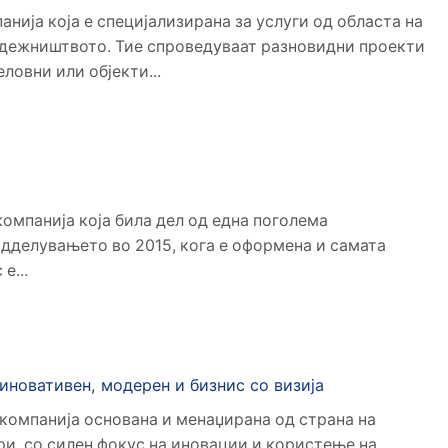
анија која е специјализирана за услуги од областа на
адежништвото. Тие спроведуваат разновидни проекти
еловни или објекти...
омпанија која била дел од една поголема
одделувањето во 2015, кога е оформена и самата
е...
иновативен, модерен и бизнис со визија
компанија основана и менаџирана од страна на
и, со силен фокус на иновации и користење на