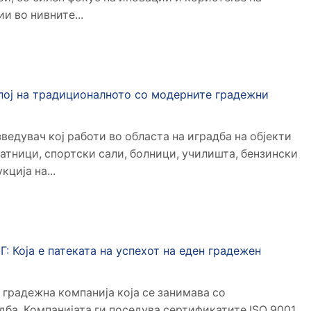
и во нивните...
ој на традиционалното со модерните градежни
ведувач кој работи во областа на иградба на објекти
атници, спортски сали, болници, училишта, бензински
ција на...
Која е патеката на успехот на еден градежен
градежна компанија која се занимава со
ба. Компанијата ги поседува сертификатите ISO 9001