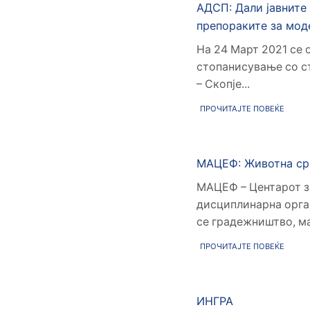
АДСП: Дали јавните
препораките за мод
На 24 Март 2021 се 
стопанисување со с
– Скопје...
ПРОЧИТАЈТЕ ПОВЕЌЕ
МАЦЕФ: Животна сре
МАЦЕФ – Центарот з
дисциплинарна орган
се градежништво, ма
ПРОЧИТАЈТЕ ПОВЕЌЕ
ИНГРА