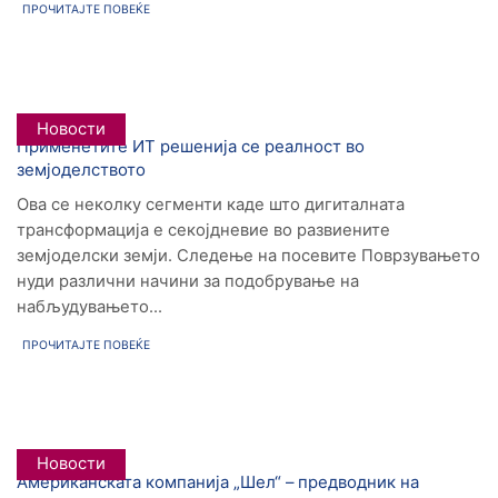
ПРОЧИТАЈТЕ ПОВЕЌЕ
Новости
Применетите ИТ решенија се реалност во
земјоделството
Ова се неколку сегменти каде што дигиталната
трансформација е секојдневие во развиените
земјоделски земји. Следење на посевите Поврзувањето
нуди различни начини за подобрување на
набљудувањето...
ПРОЧИТАЈТЕ ПОВЕЌЕ
Новости
Американската компанија „Шел“ – предводник на