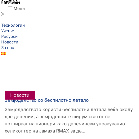
Мени
Технологии
Учење
Ресурси
Новости
За нас
Дома
Posts Tagged "IT Tehnologii"
Tag: IT Tehnologii
Новости
Земјоделство со беспилотно летало
Земјоделството користи беспилотни летала веќе околу
две децении, а земјоделците ширум светот се
потпираат на пионери како далечински управуваниот
хеликоптер на Јамаха RMAX за да...