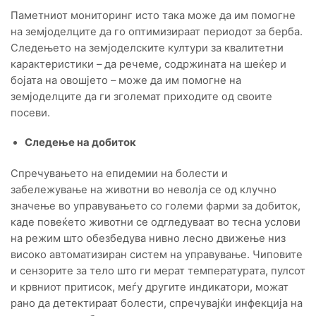
Паметниот мониторинг исто така може да им помогне
на земјоделците да го оптимизираат периодот за берба.
Следењето на земјоделските култури за квалитетни
карактеристики – да речеме, содржината на шеќер и
бојата на овошјето – може да им помогне на
земјоделците да ги зголемат приходите од своите
посеви.
Следење на добиток
Спречувањето на епидемии на болести и
забележување на животни во неволја се од клучно
значење во управувањето со големи фарми за добиток,
каде повеќето животни се одгледуваат во тесна услови
на режим што обезбедува нивно лесно движење низ
високо автоматизиран систем на управување. Чиповите
и сензорите за тело што ги мерат температурата, пулсот
и крвниот притисок, меѓу другите индикатори, можат
рано да детектираат болести, спречувајќи инфекција на