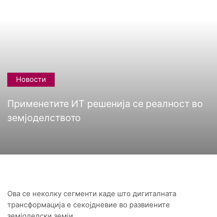
Новости
Применетите ИТ решенија се реалност во
земјоделството
Ова се неколку сегменти каде што дигиталната
трансформација е секојдневие во развиените
земјоделски земји.