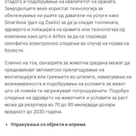
стадото и подобрување на квалитетот на храната.
Земјоделците веќе користат технологија за
обележување на ушите од даватели на услуги како
Smartbow (дел од Zoetis) за да ја следат топлината,
здравјето и локацијата на кравите или технологија од
компании како што е Allflex за да се спроведе
сеопфатно електронско следење во случај на појава на
болести.
Слично на тоа, сензорите за животна средина можат да
предизвикаат автоматско прилагодување на
вентилацијата или греењето во шталите, намалување на
вознемиреноста и подобрување на условите за живот
што сè повеќе ги загрижуваат потрошувачите. Подобро
следење на здравјето на животните и условите за раст
може да резултира во 70 до 90 милијарди долари
вредност до 2030 година.
Управување со објекти и опрема