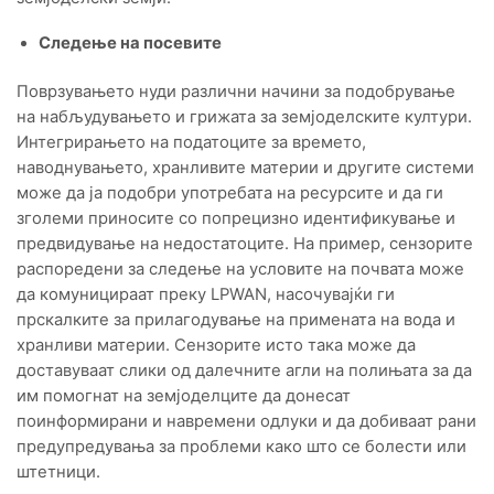
Следење на посевите
Поврзувањето нуди различни начини за подобрување
на набљудувањето и грижата за земјоделските култури.
Интегрирањето на податоците за времето,
наводнувањето, хранливите материи и другите системи
може да ја подобри употребата на ресурсите и да ги
зголеми приносите со попрецизно идентификување и
предвидување на недостатоците. На пример, сензорите
распоредени за следење на условите на почвата може
да комуницираат преку LPWAN, насочувајќи ги
прскалките за прилагодување на примената на вода и
хранливи материи. Сензорите исто така може да
доставуваат слики од далечните агли на полињата за да
им помогнат на земјоделците да донесат
поинформирани и навремени одлуки и да добиваат рани
предупредувања за проблеми како што се болести или
штетници.