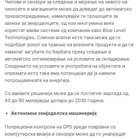
Чипови и сензори за следење и мерење на нивото на
силосите и магацините може да доведат до автоматско
прераспоредување, намалувајќи ги трошоците за
залихи за земјоделците, од кои многумина веќе
користат вакви системи од компании како Blue Level
Technologies. Слични алатки исто така може да го
подобрат рокот на траење на влезните продукти и да ги
намалат загубите по бербата преку следење и
автоматско оптимизирање на условите за складирање.
Следењето на условите и употребата на објектите и
опремата исто така има потенцијал да ја намали
потрошувачката на енергија.
Со ваквите решенија може да се постигне заштеда од
40 до 60 милијарди долари до 2030 година.
Автономна земјоделска машинерија
Попрецизни контроли на GPS уреди поврзани со
компјутерска визија и сензори може да го унапредат