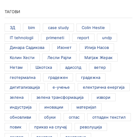
ТАГОВИ
3Д
bim
case study
Colin Hestie
IT tehnologii
primeneti
report
undp
Динара Садикова
Изонет
Илија Насов
Колин Хести
Лесли Рајли
Матјаж Жерак
Нетам
Шкотска
адисспд
ветер
геотермална
градежен
градежна
дигитализација
е-учење
електрична енергија
зелена
зелена трансформација
извори
индустрија
иновации
материјал
обновливи
обуки
оглас
отпаден текстил
повик
приказ на случај
револуција
сектор
текстил
текстилна