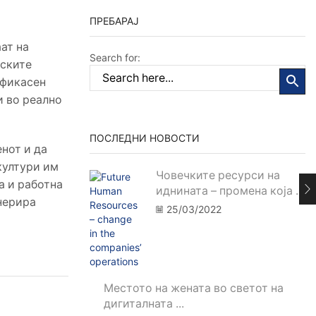
ПРЕБАРАЈ
ат на
Search for:
лските
ефикасен
и во реално
ПОСЛЕДНИ НОВОСТИ
нот и да
култури им
Човечките ресурси на
а и работна
иднината – промена која ...
нерира
25/03/2022
Местото на жената во светот на
дигиталната ...