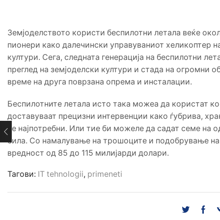
Земјоделството користи беспилотни летала веќе окол
пионери како далечински управуваниот хеликоптер на
култури. Сега, следната генерација на беспилотни лет
преглед на земјоделски култури и стада на огромни 
време на друга поврзана опрема и инсталации.
Беспилотните летала исто така можеа да користат ком
доставуваат прецизни интервенции како ѓубрива, хра
се најпотребни. Или тие би можеле да садат семе на 
сила. Со намалување на трошоците и подобрување на 
вредност од 85 до 115 милијарди долари.
Тагови:
IT tehnologii
,
primeneti