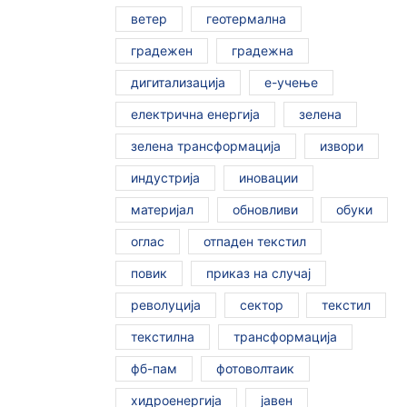
ветер
геотермална
градежен
градежна
дигитализација
е-учење
електрична енергија
зелена
зелена трансформација
извори
индустрија
иновации
материјал
обновливи
обуки
оглас
отпаден текстил
повик
приказ на случај
револуција
сектор
текстил
текстилна
трансформација
фб-пам
фотоволтаик
хидроенергија
јавен