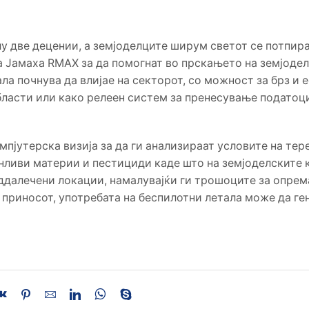
у две децении, а земјоделците ширум светот се потпира
 Јамаха RMAX за да помогнат во прскањето на земјоде
ала почнува да влијае на секторот, со можност за брз и 
области или како релеен систем за пренесување податоц
пјутерска визија за да ги анализираат условите на тере
нливи материи и пестициди каде што на земјоделските 
оддалечени локации, намалувајќи ги трошоците за опрем
приносот, употребата на беспилотни летала може да ге