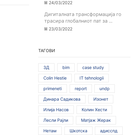
24/03/2022
Дигиталната трансформација го
трасира глобалниот пат за ...
23/03/2022
ТАГОВИ
3Д
bim
case study
Colin Hestie
IT tehnologii
primeneti
report
undp
Динара Садикова
Изонет
Илија Насов
Колин Хести
Лесли Рајли
Матјаж Жерак
Нетам
Шкотска
адисспд