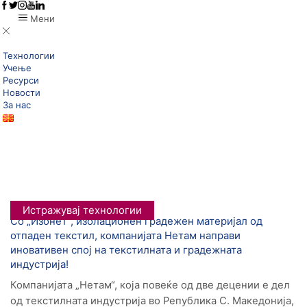
Мени
Технологии
Учење
Ресурси
Новости
За нас
Дома
Posts Tagged "Нетам"
Tag: Нетам
Истражувај технологии
Со „Изонет“, изолационен градежен материјал од
отпаден текстил, компанијата Нетам направи
иновативен спој на текстилната и градежната
индустрија!
Компанијата „Нетам“, која повеќе од две децении е дел
од текстилната индустрија во Република С. Македонија,