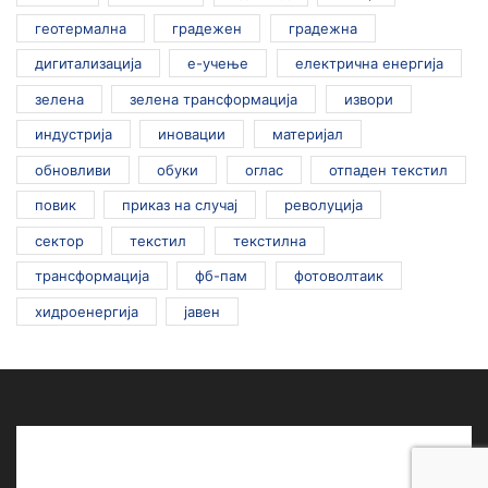
геотермална
градежен
градежна
дигитализација
е-учење
електрична енергија
зелена
зелена трансформација
извори
индустрија
иновации
материјал
обновливи
обуки
оглас
отпаден текстил
повик
приказ на случај
револуција
сектор
текстил
текстилна
трансформација
фб-пам
фотоволтаик
хидроенергија
јавен