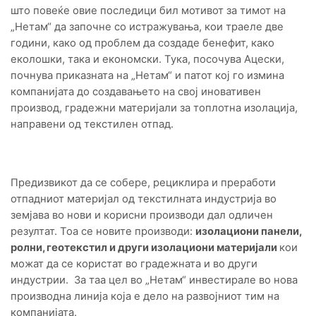
што повеќе овие последици бил мотивот за тимот на
„Нетам“ да започне со истражувања, кои траеле две
години, како од проблем да создаде бенефит, како
еколошки, така и економски. Тука, посочува Ацески,
почнува приказната на „Нетам“ и патот кој го измина
компанијата до создавањето на свој иновативен
производ, градежни материјали за топлотна изолација,
направени од текстилен отпад.
Предизвикот да се собере, рециклира и преработи
отпадниот материјал од текстилната индустрија во
земјава во нови и корисни производи дал одличен
резултат. Тоа се новите производи:
изолациони панели,
ролни, геотекстил и други изолациони материјали
кои
можат да се користат во градежната и во други
индустрии. За таа цел во „Нетам“ инвестирале во нова
производна линија која е дело на развојниот тим на
компанијата.