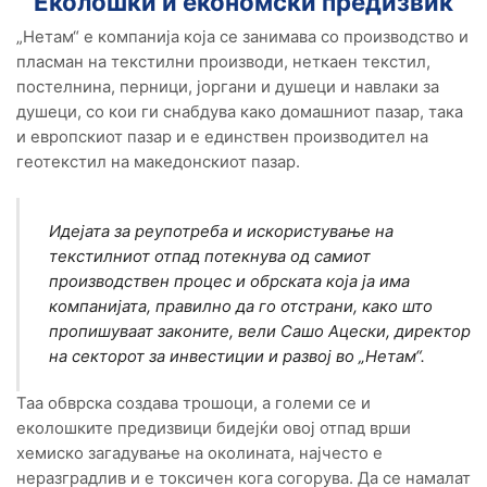
Еколошки и економски предизвик
„Нетам“ е компанија која се занимава со производство и
пласман на текстилни производи, неткаен текстил,
постелнина, перници, јоргани и душеци и навлаки за
душеци, со кои ги снабдува како домашниот пазар, така
и европскиот пазар и е единствен производител на
геотекстил на македонскиот пазар.
Идејата за реупотреба и искористување на
текстилниот отпад потекнува од самиот
производствен процес и обрската која ја има
компанијата, правилно да го отстрани, како што
пропишуваат законите, вели Сашо Ацески, директор
на секторот за инвестиции и развој во „Нетам“.
Таа обврска создава трошоци, а големи се и
еколошките предизвици бидејќи овој отпад врши
хемиско загадување на околината, најчесто е
неразградлив и e токсичен кога согорува. Да се намалат