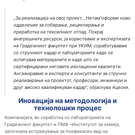
„За реализација на овој проект, „Нетам“оформи ново
одделение за собирање, рециклирање и
преработка на тексилниот отпад. Покрај
внатрешните ресурси, ја користевме и експертизата
на Градежниот факултет при УКИМ, соработувавме
со стручниот кадар и лабораториите каде се
испитуваа материјалите и каде што се
сертифицирани неговите изолациони квалитети.
Ангажиравме и експерти и консултанти за стручно
реализирање на проектот, професори, инжинери и
друг високо квалификуван кадар
“, објаснува Ацески.
Иновација на методологија и
технолошки процес
Компанијата, во соработка со лабораториите на
Градежниот факултет и ПМФ –Институтот за хемија,
започнaла истражување за поефикасен вид на