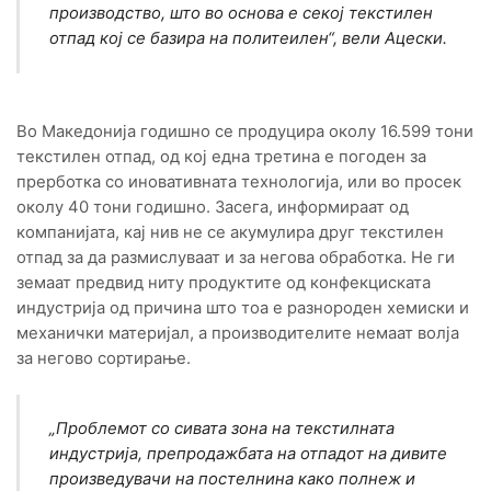
производство, што во основа е секој текстилен
отпад кој се базира на политеилен“, вели Ацески.
Во Македонија годишно се продуцира околу 16.599 тони
текстилен отпад, од кој една третина е погоден за
прерботка со иновативната технологија, или во просек
околу 40 тони годишно. Засега, информираат од
компанијата, кај нив не се акумулира друг текстилен
отпад за да размислуваат и за негова обработка. Не ги
земаат предвид ниту продуктите од конфекциската
индустрија од причина што тоа е разнороден хемиски и
механички материјал, а производителите немаат волја
за негово сортирање.
„
Проблемот со сивата зона на текстилната
индустрија, препродажбата на отпадот на дивите
произведувачи на постелнина како полнеж и