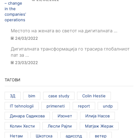
Местото на жената во светот на дигиталната ...
24/03/2022
Дигиталната трансформација го трасира глобалниот
пат за ...
23/03/2022
ТАГОВИ
3Д
bim
case study
Colin Hestie
IT tehnologii
primeneti
report
undp
Динара Садикова
Изонет
Илија Насов
Колин Хести
Лесли Рајли
Матјаж Жерак
Нетам
Шкотска
адисспд
ветер