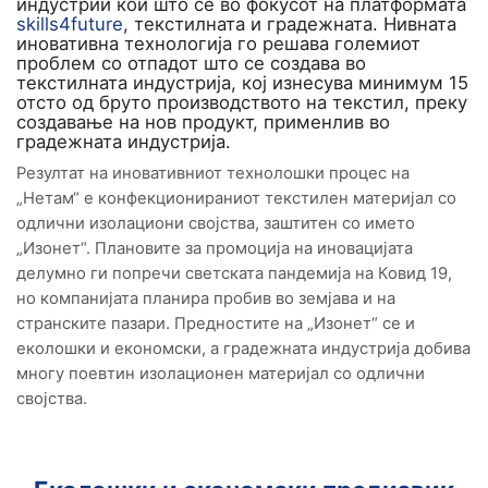
индустрии кои што се во фокусот на платформата
skills4future
, текстилната и градежната. Нивната
иновативна технологија го решава големиот
проблем со отпадот што се создава во
текстилната индустрија, кој изнесува минимум 15
отсто од бруто производството на текстил, преку
создавање на нов продукт, применлив во
градежната индустрија.
Резултат на иновативниот технолошки процес на
„Нетам“ е конфекционираниот текстилен материјал со
одлични изолациони својства, заштитен со името
„Изонет“. Плановите за промоција на иновацијата
делумно ги попречи светската пандемија на Ковид 19,
но компанијата планира пробив во земјава и на
странските пазари. Предностите на „Изонет“ се и
еколошки и економски, а градежната индустрија добива
многу поевтин изолационен материјал со одлични
својства.