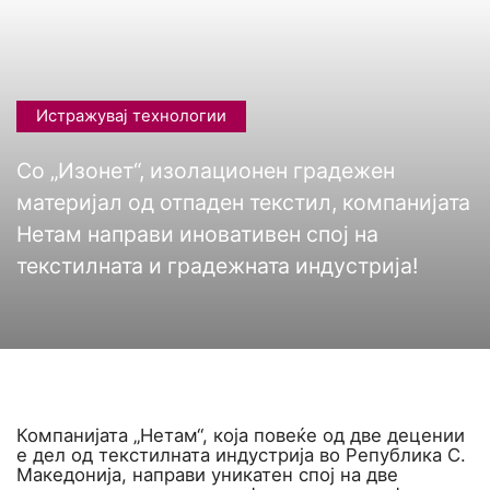
Истражувај технологии
Со „Изонет“, изолационен градежен
материјал од отпаден текстил, компанијата
Нетам направи иновативен спој на
текстилната и градежната индустрија!
Компанијата „Нетам“, која повеќе од две децении
е дел од текстилната индустрија во Република С.
Македонија, направи уникатен спој на две