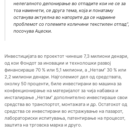
нелегалното депонирање во отпадите кои не се за
тоа наменети, се друга тема, која и понатаму
останува актуелна во напорите да се надмине
проблемот со големите количини текстилен отпад
“,
посочува Ацески.
Инвестицијата во проектот чинеше 7,3 милиони денари,
од кои Фондот за иновации и технолошки развој
финансираше 70 % или 5,1 милиони, а „Нетам“ 30 % или
2,2 милиони денари. Најголемиот дел од средствата,
околку 50 проценти, биле инвестирани во машина за
конфекционирање на материјалот за чија набавка и
инсталирање „Нетам“ дополнително инвестираше свои
средства во транспортот, монтажата и др. Остатокот од
средства се инвестирани во истражување на пазарот,
лабораториски испитувања, патентирање на процесот,
заштита на трговска марка и друго.