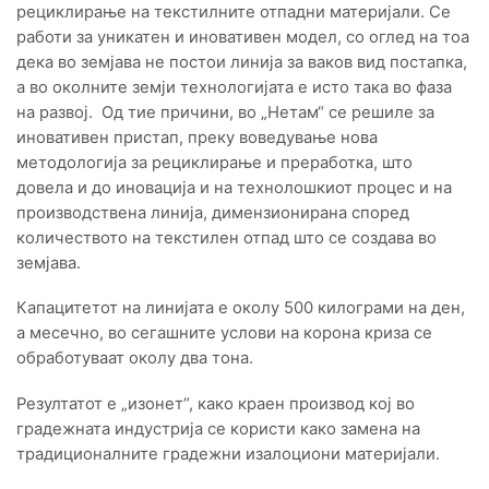
рециклирање на текстилните отпадни материјали. Се
работи за уникатен и иновативен модел, со оглед на тоа
дека во земјава не постои линија за ваков вид постапка,
а во околните земји технологијата е исто така во фаза
на развој. Од тие причини, во „Нетам“ се решиле за
иновативен пристап, преку воведување нова
методологија за рециклирање и преработка, што
довела и до иновација и на технолошкиот процес и на
производствена линија, димензионирана според
количеството на текстилен отпад што се создава во
земјава.
Капацитетот на линијата е околу 500 килограми на ден,
а месечно, во сегашните услови на корона криза се
обработуваат околу два тона.
Резултатот е „изонет“, како краен производ кој во
градежната индустрија се користи како замена на
традиционалните градежни изалоциони материјали.