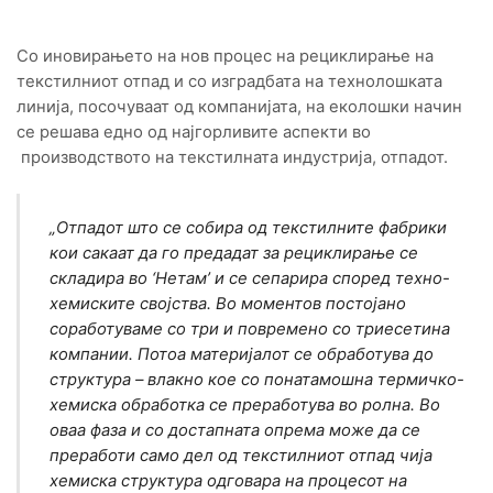
Со иновирањето на нов процес на рециклирање на
текстилниот отпад и со изградбата на технолошката
линија, посочуваат од компанијата, на еколошки начин
се решава едно од најгорливите аспекти во
производството на текстилната индустрија, отпадот.
„Отпадот што се собира од текстилните фабрики
кои сакаат да го предадат за рециклирање се
складира во ‘Нетам’ и се сепарира според техно-
хемиските својства. Во моментов постојано
соработуваме со три и повремено со триесетина
компании. Потоа материјалот се обработува до
структура – влакно кое со понатамошна термичко-
хемиска обработка се преработува во ролна. Во
оваа фаза и со достапната опрема може да се
преработи само дел од текстилниот отпад чија
хемиска структура одговара на процесот на