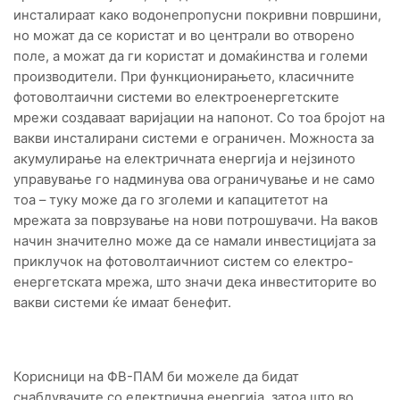
инсталираат како водонепропусни покривни површини,
но можат да се користат и во централи во отворено
поле, а можат да ги користат и домаќинства и големи
производители. При функционирањето, класичните
фотоволтаични системи во електроенергетските
мрежи создаваат варијации на напонот. Со тоа бројот на
вакви инсталирани системи е ограничен. Можноста за
акумулирање на електричната енергија и нејзиното
управување го надминува ова ограничување и не само
тоа – туку може да го зголеми и капацитетот на
мрежата за поврзување на нови потрошувачи. На ваков
начин значително може да се намали инвестицијата за
приклучок на фотоволтаичниот систем со електро-
енергетската мрежа, што значи дека инвеститорите во
вакви системи ќе имаат бенефит.
Корисници на ФВ-ПАМ би можеле да бидат
снабдувачите со електрична енергија, затоа што во