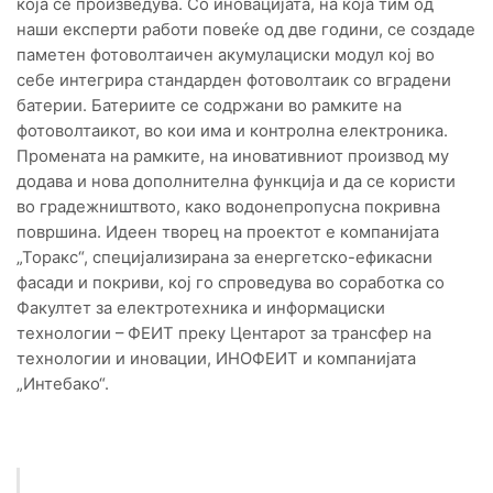
која се произведува. Со иновацијата, на која тим од
наши експерти работи повеќе од две години, се создаде
паметен фотоволтаичен акумулациски модул кој во
себе интегрира стандарден фотоволтаик со вградени
батерии. Батериите се содржани во рамките на
фотоволтаикот, во кои има и контролна електроника.
Промената на рамките, на иновативниот производ му
додава и нова дополнителна функција и да се користи
во градежништвото, како водонепропусна покривна
површина. Идеен творец на проектот е компанијата
„Торакс“, специјализирана за енергетско-ефикасни
фасади и покриви, кој го спроведува во соработка со
Факултет за електротехника и информациски
технологии – ФЕИТ преку Центарот за трансфер на
технологии и иновации, ИНОФЕИТ и компанијата
„Интебако“.