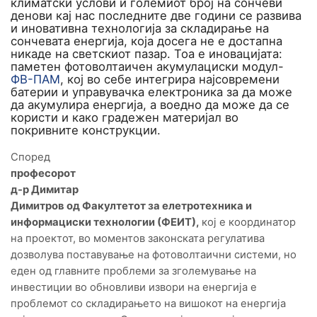
климатски услови и големиот број на сончеви
денови кај нас последните две години се развива
и иновативна технологија за складирање на
сончевата енергија, која досега не е достапна
никаде на светскиот пазар. Тоа е иновацијата:
паметен фотоволтаичен акумулациски модул-
ФВ-ПАМ
, кој во себе интегрира најсовремени
батерии и управувачка електроника за да може
да акумулира енергија, а воедно да може да се
користи и како градежен материјал во
покривните конструкции.
Според
професорот
д-р Димитар
Димитров од Факултетот за елетротехника и
информациски технологии (ФЕИТ),
кој е координатор
на проектот, во моментов законската регулатива
дозволува поставување на фотоволтаични системи, но
еден од главните проблеми за зголемување на
инвестиции во обновливи извори на енергија е
проблемот со складирањето на вишокот на енергија