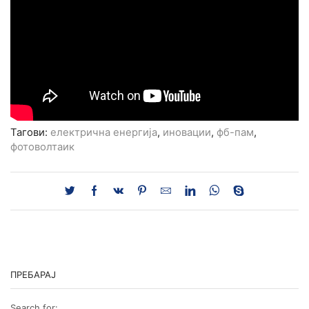
Тагови:
електрична енергија
,
иновации
,
фб-пам
,
фотоволтаик
ПРЕБАРАЈ
Search for: