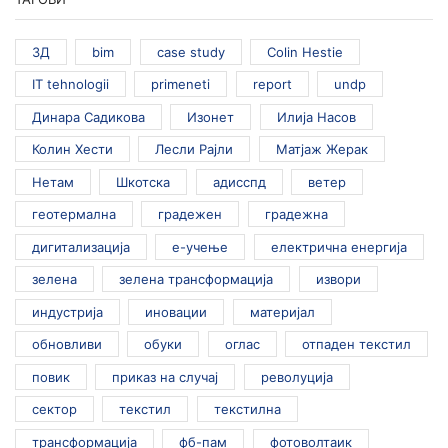
3Д
bim
case study
Colin Hestie
IT tehnologii
primeneti
report
undp
Динара Садикова
Изонет
Илија Насов
Колин Хести
Лесли Рајли
Матјаж Жерак
Нетам
Шкотска
адисспд
ветер
геотермална
градежен
градежна
дигитализација
е-учење
електрична енергија
зелена
зелена трансформација
извори
индустрија
иновации
материјал
обновливи
обуки
оглас
отпаден текстил
повик
приказ на случај
револуција
сектор
текстил
текстилна
трансформација
фб-пам
фотоволтаик