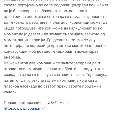
своето портфолио во себе содржат централи кои можат
да ја балансираат набавената и потрошената
електрична енергија и со тоа да ги намалат трошоците
во тековното работење. Понатаму, корисници можат да
бидат потрошувачите кои може да калкулираат во кој
момент да ја даваат или земаат енергијата, зависно од
моменталните тарифи. Градежните фирми се други
потенцијални корисници при што ќе монтираат кровни
конструкции, кои воедно генерираат и акумулираат
енергија.
Во моментов две компании се заинтересирани да ги
вградат овие модули во своите објекти, а продуктот е
создаден за да го освојува светскиот пазар. Тој очекува
патентот да го откупи голема компанија која ќе го
пласира насекаде во светот преку своите продажни
канали.
Повеќе информации за ФВ-Пам на
https://www.fvpam.mk/