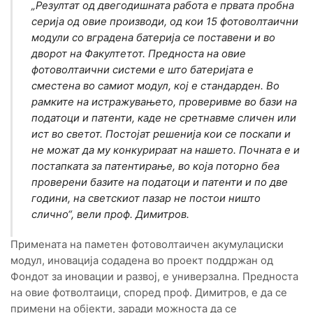
„Резултат од двегодишната работа е првата пробна
серија од овие производи, од кои 15 фотоволтаични
модули со вградена батерија се поставени и во
дворот на Факултетот. Предноста на овие
фотоволтаични системи е што батеријата е
сместена во самиот модул, кој е стандарден. Во
рамките на истражувањето, проверивме во бази на
податоци и патенти, каде не сретнавме сличен или
ист во светот. Постојат решенија кои се поскапи и
не можат да му конкурираат на нашето. Почната е и
постапката за патентирање, во која поторно беа
проверени базите на податоци и патенти и по две
години, на светскиот пазар не постои ништо
слично“, вели проф. Димитров.
Примената на паметен фотоволтаичен акумулациски
модул, иновација содадена во проект поддржан од
Фондот за иновации и развој, е универзална. Предноста
на овие фотволтаици, според проф. Димитров, е да се
примени на објекти, заради можноста да се