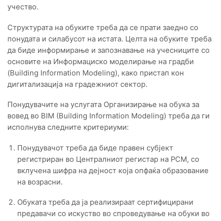
учество.
Структурата на обуките треба да се прати заедно со
понудата и силабусот на истата. Целта на обуките треба
да биде информирање и запознавање на учесниците со
основите на Информациско моделирање на градби
(Building Information Modeling), како пристап кон
дигитализација на градежниот сектор.
Понудувачите на услугата Организирање на обука за
вовед во BIM (Building Information Modeling) треба да ги
исполнува следните критериуми:
Понудувачот треба да биде правен субјект
регистриран во Централниот регистар на РСМ, со
вклучена шифра на дејност која опфаќа образование
на возрасни.
Обуката треба да ја реализираат сертифицирани
предавачи со искуство во спроведување на обуки во