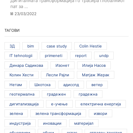
Дигиталната трансформација го трасира глобалниот
пат за ...
23/03/2022
ТАГОВИ
3Д
bim
case study
Colin Hestie
IT tehnologii
primeneti
report
undp
Динара Садикова
Изонет
Илија Насов
Колин Хести
Лесли Рајли
Матјаж Жерак
Нетам
Шкотска
адисспд
ветер
геотермална
градежен
градежна
дигитализација
е-учење
електрична енергија
зелена
зелена трансформација
извори
индустрија
иновации
материјал
обновливи
обуки
оглас
отпаден текстил