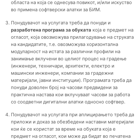
областа на која се однесува повикот, и/или искуство
во примена софтверски алатки за БИМ.
Понудувачот на услугата треба да понуди и
разработена програма за обуката
која е предмет на
огласот, која овозможува прилагодување на струката
на кандидатите, т.е. овозможува хоризонтална
модуларност на истата за различни профили на
занимање вклучени во целиот процес на градење
(инженери, техничари, архитекти, електро и
машински инженери, компании за градежни
материјали, јавни институции). Програмата треба да
понуди доволен број на часови предвидени за
практична настава кои вклучуваат часови за работа
со соодветни дигитални алатки односно софтвер.
Понудувачот на услугата при аплицирањето треба да
приложи и доказ за обезбедени наставни материјали
кои ќе се користат за време на обуката која е
предмет на огласот, кои може да бидат во печатена